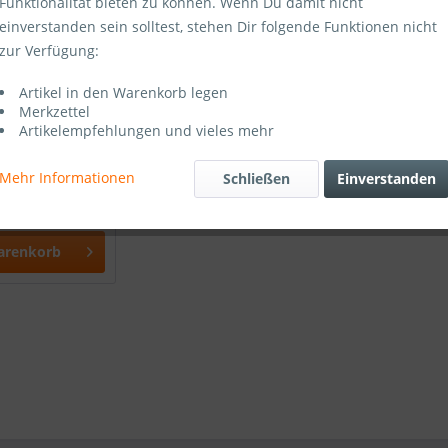
Funktionalität bieten zu können. Wenn Du damit nicht
einverstanden sein solltest, stehen Dir folgende Funktionen nicht
zur Verfügung:
Artikel in den Warenkorb legen
Merkzettel
shion 0,9l
Artikelempfehlungen und vieles mehr
E®
Mehr Informationen
Schließen
Einverstanden
arenkorb