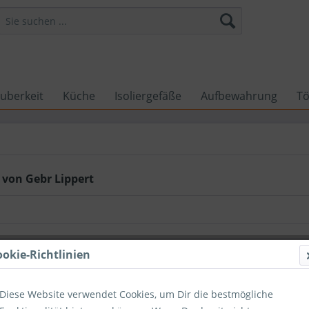
uberkeit
Küche
Isoliergefäße
Aufbewahrung
Tö
 von Gebr Lippert
ookie-Richtlinien
Diese Website verwendet Cookies, um Dir die bestmögliche