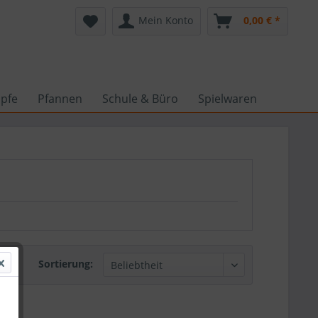
Mein Konto
0,00 € *
pfe
Pfannen
Schule & Büro
Spielwaren
Sortierung: