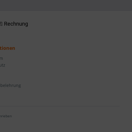
tionen
um
utz
sbelehrung
hrieben