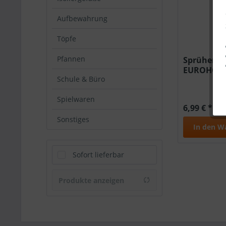
Aufbewahrung
Töpfe
Pfannen
Sprüher Fa
EUROHOM
Schule & Büro
Spielwaren
6,99 € *
Sonstiges
In den
W
Sofort lieferbar
Produkte anzeigen