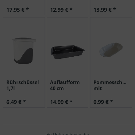
EUROHOME®
EUROHOME®
EUROHOME®
17,95 € *
12,99 € *
13,99 € *
Rührschüssel
Auflaufform
Pommesschale
1,7l
40 cm
mit
EUROHOME®
EUROHOME®
Wellenrand
EUROHOME®
6,49 € *
14,99 € *
0,99 € *
ein Unternehmen der