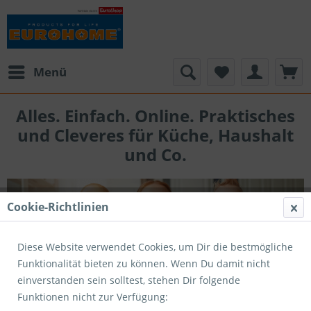
Menü
Alles. Einfach. Online. Praktisches
und Cleveres für Küche, Haushalt
und Co.
Cookie-Richtlinien
Diese Website verwendet Cookies, um Dir die bestmögliche
Funktionalität bieten zu können. Wenn Du damit nicht
einverstanden sein solltest, stehen Dir folgende
Funktionen nicht zur Verfügung: