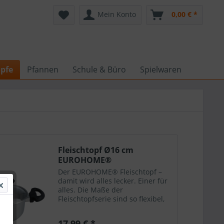
Mein Konto
0,00 € *
pfe
Pfannen
Schule & Büro
Spielwaren
Fleischtopf Ø16 cm
EUROHOME®
Der EUROHOME® Fleischtopf –
damit wird alles lecker. Einer für
alles. Die Maße der
Fleischtopfserie sind so flexibel,
dass Sie damit jedes
Lieblingsgericht perfekt
17,99 € *