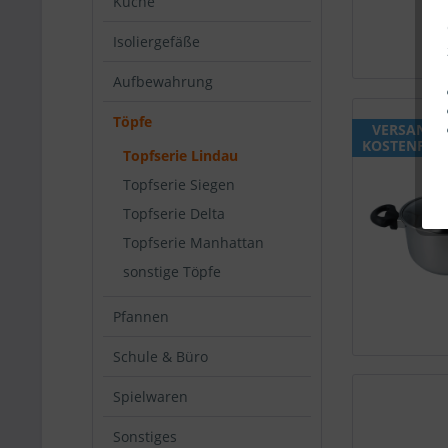
Küche
Isoliergefäße
Aufbewahrung
Töpfe
VERSAND
KOSTENFREI
Topfserie Lindau
Topfserie Siegen
Topfserie Delta
Topfserie Manhattan
sonstige Töpfe
Pfannen
Schule & Büro
Spielwaren
Sonstiges