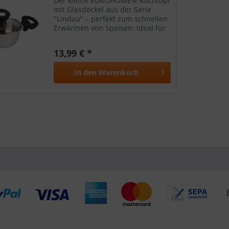
Der kleine EUROHOME® Kochtopf
mit Glasdeckel aus der Serie
"Lindau" – perfekt zum schnellen
Erwärmen von Speisen. Ideal für
leckere Saucen, frisches Gemüse
oder köstliche Fleischsuppen. Ein
13,99 € *
Must-Have in jeder Küche.
Kochtopf mit zwei...
In den
Warenkorb