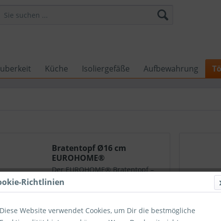
uberkeit
Küche
Isoliergefäße
Aufbewahrung
Tö
Bratentopf Ø16 cm
EUROHOME®
Der EUROHOME® Bratentopf –
einer für alle(s). Ein echter
ookie-Richtlinien
Allrounder, der in keiner Küche
fehlen darf. Vom Sonntagsbraten
bis zum Gulaschtopf, vom
Diese Website verwendet Cookies, um Dir die bestmögliche
Reisgericht bis zum deftigen
17,99 € *