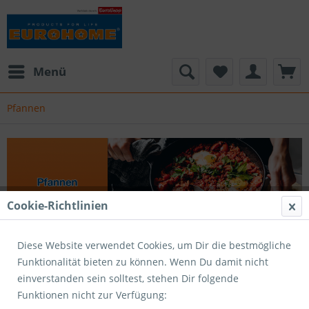
Menü
Pfannen
Cookie-Richtlinien
Diese Website verwendet Cookies, um Dir die bestmögliche
Für jedes Gericht die passende Pfanne Pfannen für jeden
Funktionalität bieten zu können. Wenn Du damit nicht
Anlass: Grillpfannen, Edelstahlpfannen und Bratreine
einverstanden sein solltest, stehen Dir folgende
mehr erfahren »
Funktionen nicht zur Verfügung: