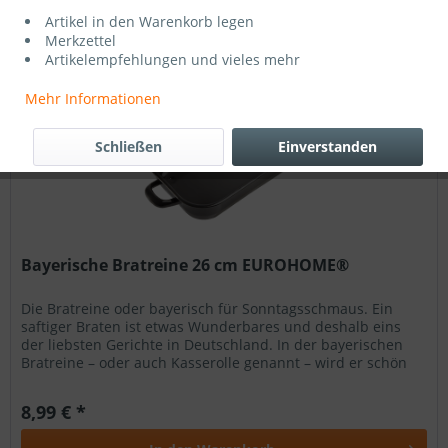
Artikel in den Warenkorb legen
Filtern
Merkzettel
Artikelempfehlungen und vieles mehr
Mehr Informationen
Schließen
Einverstanden
Bayerische Bratreine 26 cm EUROHOME®
Die Bratreine oder bayerisch für Sonntagsschmaus. Ein
saftiger Braten ist etwas Wunderbares und deshalb eins
der liebsten Gerichte in Deutschland. In der bayerischen
Bratreine – oder auch Kasserolle genannt – wird er schön
saftig und...
8,99 € *