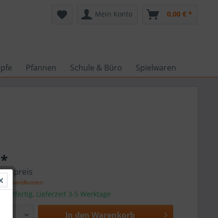
Mein Konto
0,00 € *
pfe
Pfannen
Schule & Büro
Spielwaren
 *
amtpreis
l. Versandkosten
sandfertig, Lieferzeit 3-5 Werktage
In den
Warenkorb