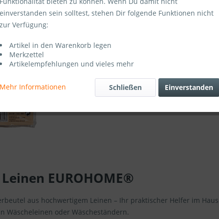
Funktionalität bieten zu können. Wenn Du damit nicht
einverstanden sein solltest, stehen Dir folgende Funktionen nicht
zur Verfügung:
Artikel-Nr.:
Artikel in den Warenkorb legen
Merkzettel
Artikelempfehlungen und vieles mehr
Mehr Informationen
Schließen
Einverstanden
s Leinen EUROHOME®
el aus hochwertigem Leinen – Ihr praktischer Helfer im Haushalt
an Wäscheleinen oder Wäscheständern.