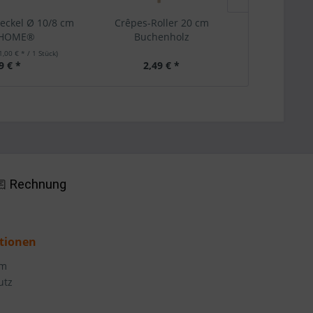
deckel Ø 10/8 cm
Crêpes-Roller 20 cm
Springf
HOME®
Buchenholz
EUR
1,00 € * / 1 Stück)
9 € *
2,49 € *
13
tionen
um
utz