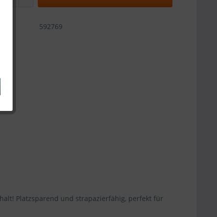
592769
! Platzsparend und strapazierfähig, perfekt für