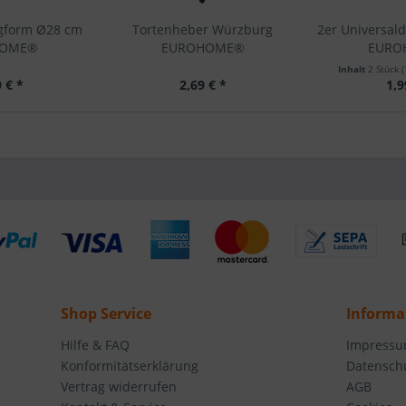
ngform Ø28 cm
Tortenheber Würzburg
2er Universal
HOME®
EUROHOME®
EURO
Inhalt
2 Stück
(
 € *
2,69 € *
1,9
Shop Service
Informa
Hilfe & FAQ
Impress
Konformitätserklärung
Datensch
Vertrag widerrufen
AGB