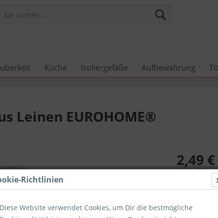
uberkeit
Küche
Isoliergefäße
Aufbewahrung
Tö
us Leinen EUROHOME®
2,49 €
2,49 €
Ges
ookie-Richtlinien
inkl. MwSt.
zzg
Sofort ver
Diese Website verwendet Cookies, um Dir die bestmögliche