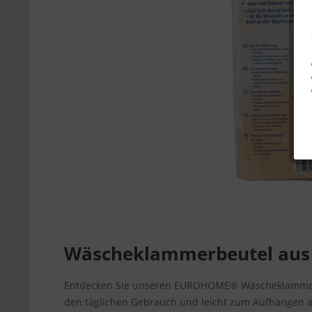
Wäscheklammerbeutel au
Entdecken Sie unseren EUROHOME® Wäscheklammerbeut
den täglichen Gebrauch und leicht zum Aufhängen 