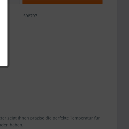
598797
r zeigt Ihnen präzise die perfekte Temperatur für
Baden haben.