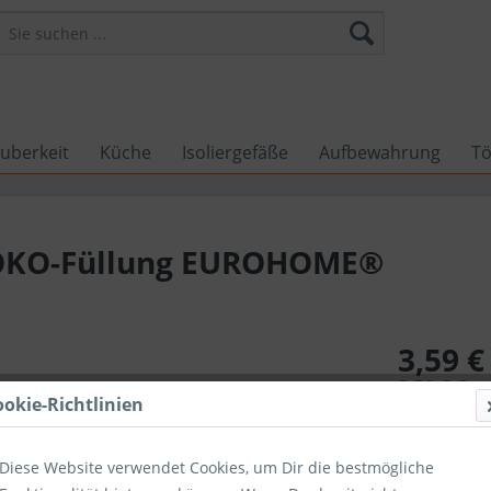
uberkeit
Küche
Isoliergefäße
Aufbewahrung
Tö
ÖKO-Füllung EUROHOME®
3,59 €
3,59 €
Ges
ookie-Richtlinien
inkl. MwSt.
zzg
Sofort ver
Diese Website verwendet Cookies, um Dir die bestmögliche