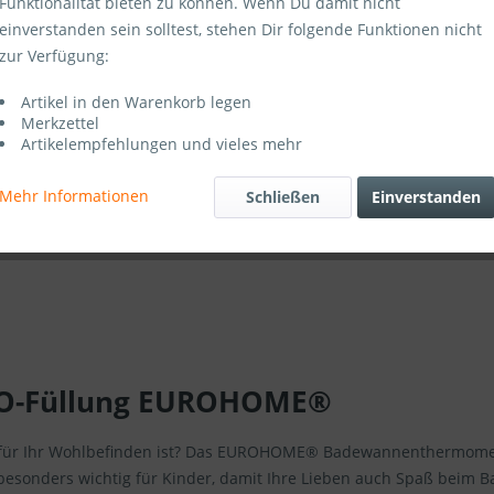
Funktionalität bieten zu können. Wenn Du damit nicht
einverstanden sein solltest, stehen Dir folgende Funktionen nicht
zur Verfügung:
Artikel-Nr.:
Artikel in den Warenkorb legen
Merkzettel
Artikelempfehlungen und vieles mehr
Mehr Informationen
Schließen
Einverstanden
KO-Füllung EUROHOME®
ur für Ihr Wohlbefinden ist? Das EUROHOME® Badewannenthermomete
besonders wichtig für Kinder, damit Ihre Lieben auch Spaß beim 