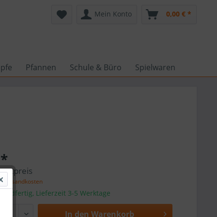
Mein Konto
0,00 € *
pfe
Pfannen
Schule & Büro
Spielwaren
 *
amtpreis
l. Versandkosten
sandfertig, Lieferzeit 3-5 Werktage
In den
Warenkorb