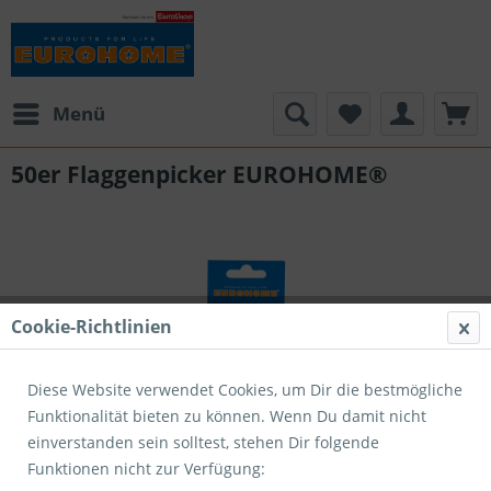
Menü
50er Flaggenpicker EUROHOME®
Cookie-Richtlinien
Diese Website verwendet Cookies, um Dir die bestmögliche
Funktionalität bieten zu können. Wenn Du damit nicht
einverstanden sein solltest, stehen Dir folgende
Funktionen nicht zur Verfügung: