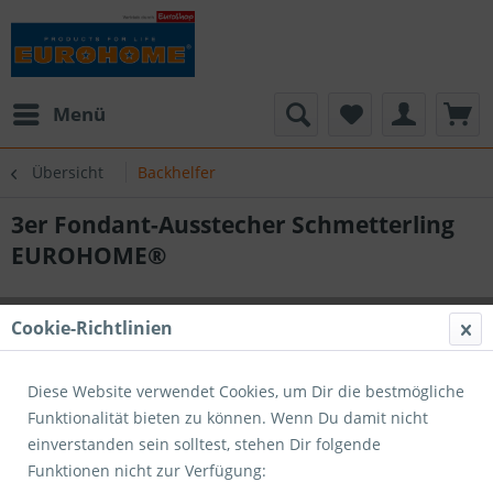
Menü
Übersicht
Backhelfer
3er Fondant-Ausstecher Schmetterling
EUROHOME®
Cookie-Richtlinien
Diese Website verwendet Cookies, um Dir die bestmögliche
Funktionalität bieten zu können. Wenn Du damit nicht
einverstanden sein solltest, stehen Dir folgende
Funktionen nicht zur Verfügung: