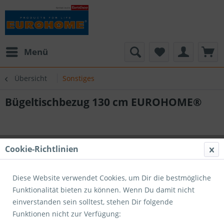
Menü
Übersicht
Sonstiges
Bügeltischbezug 130 cm EUROHOME®
Cookie-Richtlinien
Diese Website verwendet Cookies, um Dir die bestmögliche
Funktionalität bieten zu können. Wenn Du damit nicht
einverstanden sein solltest, stehen Dir folgende
Funktionen nicht zur Verfügung: