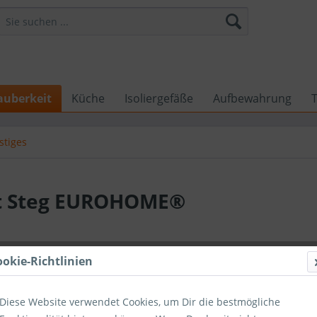
auberkeit
Küche
Isoliergefäße
Aufbewahrung
stiges
it Steg EUROHOME®
4,99 €
ookie-Richtlinien
Inhalt:
3 Stück 
4,99 €
Ges
Diese Website verwendet Cookies, um Dir die bestmögliche
inkl. MwSt.
zzg