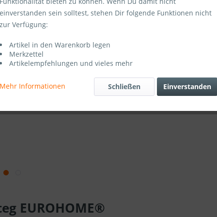
Funktionalität bieten zu können. Wenn Du damit nicht
Sofort ver
einverstanden sein solltest, stehen Dir folgende Funktionen nicht
zur Verfügung:
Artikel in den Warenkorb legen
Merkzettel
Artikel-Nr.:
Artikelempfehlungen und vieles mehr
Mehr Informationen
Schließen
Einverstanden
t Steg EUROHOME®