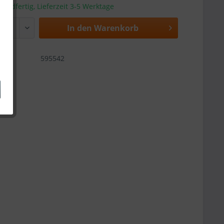
sandfertig, Lieferzeit 3-5 Werktage
In den
Warenkorb
595542