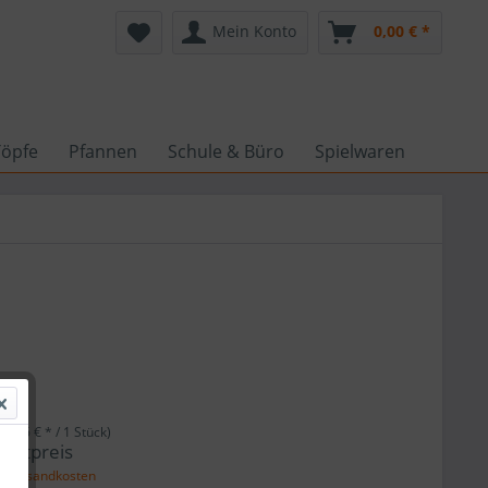
Mein Konto
0,00 € *
Töpfe
Pfannen
Schule & Büro
Spielwaren
 *
(1,66 € * / 1 Stück)
amtpreis
l. Versandkosten