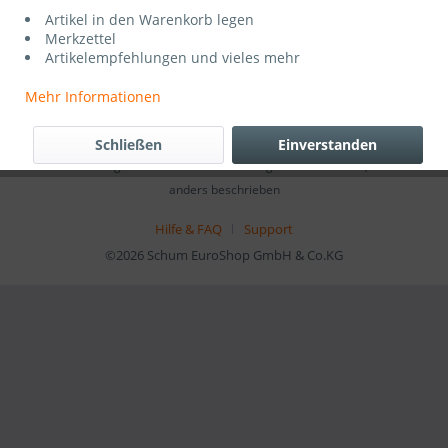
Artikel in den Warenkorb legen
Service Hotline
Merkzettel
Artikelempfehlungen und vieles mehr
Shop Service
Mehr Informationen
Informationen
Schließen
Einverstanden
* Alle Preise inkl. gesetzl. Mehrwertsteuer zzgl.
Versandkosten
, wenn nicht
anders beschrieben
Hilfe & FAQ
Support
©2026 Schum EuroShop GmbH & Co.KG