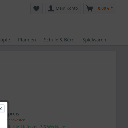
Mein Konto
0,00 € *
Töpfe
Pfannen
Schule & Büro
Spielwaren
 *
amtpreis
l. Versandkosten
sandfertig, Lieferzeit 3-5 Werktage