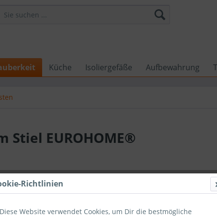
auberkeit
Küche
Isoliergefäße
Aufbewahrung
sten
lem Stiel EUROHOME®
1,39 €
ookie-Richtlinien
1,39 €
Ges
inkl. MwSt.
zzg
Diese Website verwendet Cookies, um Dir die bestmögliche
Sofort ver