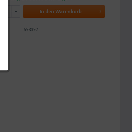
In den
Warenkorb
598392