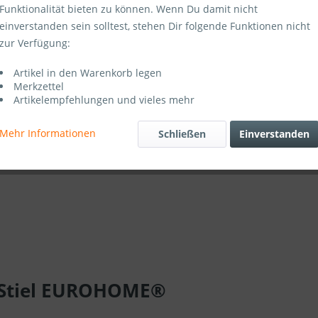
Funktionalität bieten zu können. Wenn Du damit nicht
einverstanden sein solltest, stehen Dir folgende Funktionen nicht
zur Verfügung:
Artikel-Nr.:
Artikel in den Warenkorb legen
Merkzettel
Artikelempfehlungen und vieles mehr
Mehr Informationen
Schließen
Einverstanden
m Stiel EUROHOME®