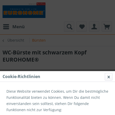
Menü
Übersicht
Bürsten
WC-Bürste mit schwarzem Kopf
EUROHOME®
Cookie-Richtlinien
Diese Website verwendet Cookies, um Dir die bestmögliche
Funktionalität bieten zu können. Wenn Du damit nicht
einverstanden sein solltest, stehen Dir folgende
Funktionen nicht zur Verfügung: