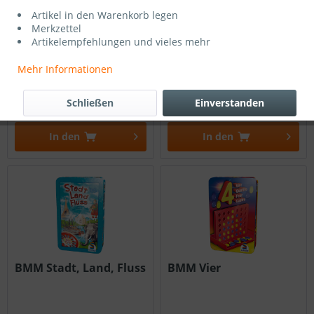
Artikel in den Warenkorb legen
Merkzettel
Artikelempfehlungen und vieles mehr
BMM Metall-Knobelei
BMM Lachen Lachen
für Kinder
Mehr Informationen
Schließen
Einverstanden
10,99 € *
10,99 € *
In den
In den
BMM Stadt, Land, Fluss
BMM Vier