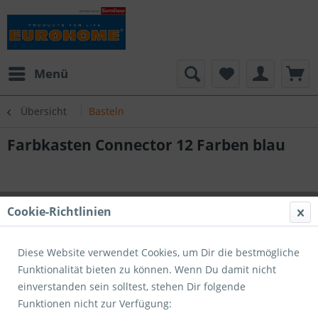
Menü
Übersicht
Basteln
Farbkasten Connector 12 Farben blau
Cookie-Richtlinien
Diese Website verwendet Cookies, um Dir die bestmögliche
Funktionalität bieten zu können. Wenn Du damit nicht
einverstanden sein solltest, stehen Dir folgende
Funktionen nicht zur Verfügung: