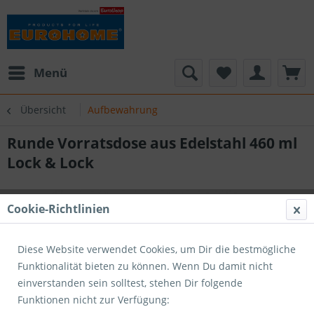
Menü
Übersicht
Aufbewahrung
Runde Vorratsdose aus Edelstahl 460 ml
Lock & Lock
Cookie-Richtlinien
Diese Website verwendet Cookies, um Dir die bestmögliche
Funktionalität bieten zu können. Wenn Du damit nicht
einverstanden sein solltest, stehen Dir folgende
Funktionen nicht zur Verfügung: