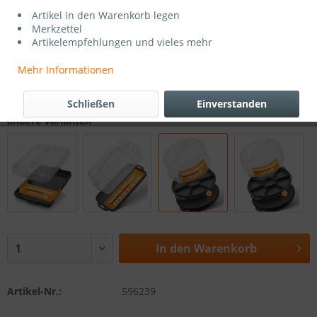
Artikel in den Warenkorb legen
Merkzettel
Artikelempfehlungen und vieles mehr
16,95 € *
Mehr Informationen
16,95 €
Gesamtpreis
inkl. MwSt.
zzgl. Versandkosten
Schließen
Einverstanden
Sofort versandfertig, Lieferzeit 3-5 Werktage
andere Varianten
In den
Warenkorb
Artikel-Nr.:
596239