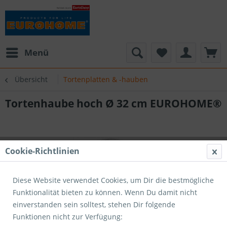
Menü
Übersicht
Tortenplatten & -hauben
Tortenhaube hoch Ø 32 cm EUROHOME®
Cookie-Richtlinien
Diese Website verwendet Cookies, um Dir die bestmögliche
Funktionalität bieten zu können. Wenn Du damit nicht
einverstanden sein solltest, stehen Dir folgende
Funktionen nicht zur Verfügung: