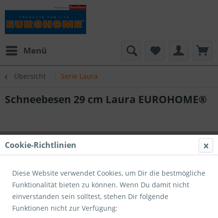
Menü
Übersicht
Serie Laura
Schneebesen 29 cm Laura EUROHOME®
Cookie-Richtlinien
Diese Website verwendet Cookies, um Dir die bestmögliche
Funktionalität bieten zu können. Wenn Du damit nicht
einverstanden sein solltest, stehen Dir folgende
Funktionen nicht zur Verfügung: